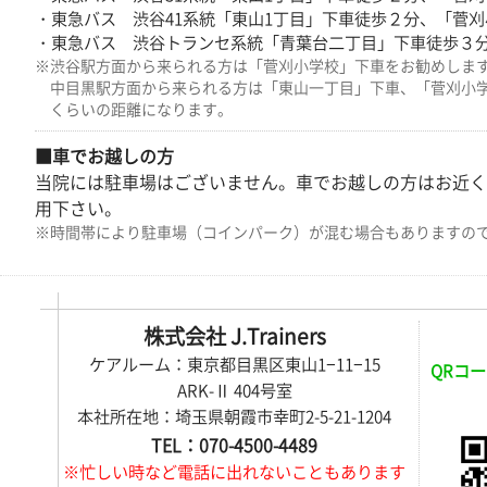
・東急バス 渋谷41系統「東山1丁目」下車徒歩２分、「菅刈
・東急バス 渋谷トランセ系統「青葉台二丁目」下車徒歩３
※渋谷駅方面から来られる方は「菅刈小学校」下車をお勧めしま
中目黒駅方面から来られる方は「東山一丁目」下車、「菅刈小
くらいの距離になります。
■車でお越しの方
当院には駐車場はございません。車でお越しの方はお近く
用下さい。
※時間帯により駐車場（コインパーク）が混む場合もありますの
株式会社 J.Trainers
ケアルーム：東京都目黒区東山1−11−15
QRコー
ARK-Ⅱ 404号室
本社所在地：埼玉県朝霞市幸町2-5-21-1204
TEL：070-4500-4489
※忙しい時など電話に出れないこともあります