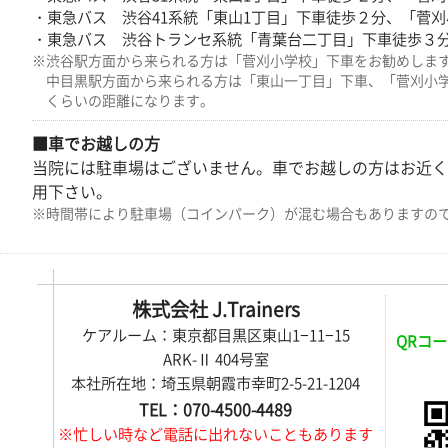
・東急バス 渋谷41系統「東山1丁目」下車徒歩２分、「菅刈
・東急バス 渋谷トランセ系統「青葉台二丁目」下車徒歩３
※渋谷駅方面から来られる方は「菅刈小学校」下車をお勧めしま
中目黒駅方面から来られる方は「東山一丁目」下車、「菅刈小
くらいの距離になります。
■車でお越しの方
当院には駐車場はございません。車でお越しの方はお近く
用下さい。
※時間帯により駐車場（コインパーク）が混む場合もありますの
株式会社 J.Trainers
ケアルーム：東京都目黒区東山1−11−15
QRコー
ARK-Ⅱ 404号室
本社所在地：埼玉県朝霞市幸町2-5-21-1204
TEL：070-4500-4489
※忙しい時など電話に出れないこともあります