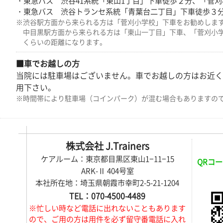
・東急バス 渋谷41系統「東山1丁目」下車徒歩２分、「菅刈
・東急バス 渋谷トランセ系統「青葉台二丁目」下車徒歩３
※渋谷駅方面から来られる方は「菅刈小学校」下車をお勧めしま
中目黒駅方面から来られる方は「東山一丁目」下車、「菅刈小
くらいの距離になります。
■車でお越しの方
当院には駐車場はございません。車でお越しの方はお近く
用下さい。
※時間帯により駐車場（コインパーク）が混む場合もありますの
株式会社 J.Trainers
ケアルーム：東京都目黒区東山1−11−15
QRコー
ARK-Ⅱ 404号室
本社所在地：埼玉県朝霞市幸町2-5-21-1204
TEL：070-4500-4489
※忙しい時など電話に出れないこともあります
ので、ご用の方は用件を必ず留守番電話に入れ